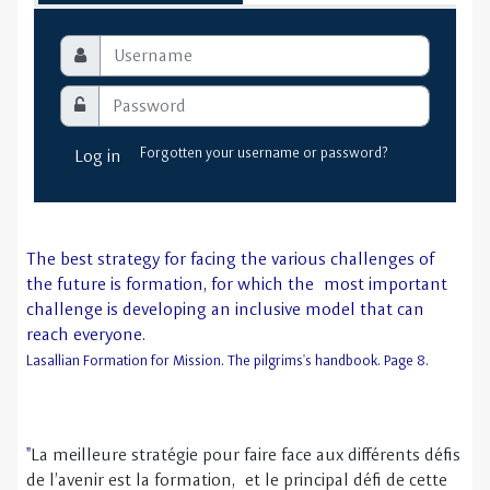
Forgotten your username or password?
Log in
The best strategy for facing the various challenges of
the future is formation, for which the
most important
challenge is developing an inclusive model that can
reach everyone.
Lasallian Formation for Mission. The pilgrims's handbook. Page 8.
"
La meilleure stratégie pour faire face aux différents défis
de l’avenir est la formation, et le principal défi de cette
formation est de développer un modèle inclusif qui
puisse rejoindre chacun.
"
Formation Lasallienne pour la Mission. Un itinéraire de vie. Pág. 8