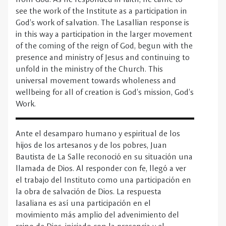
universal movement towards wholeness and
wellbeing for all of creation is God’s mission, God’s
Work.
Ante el desamparo humano y espiritual de los
hijos de los artesanos y de los pobres, Juan
Bautista de La Salle reconoció en su situación una
llamada de Dios. Al responder con fe, llegó a ver
el trabajo del Instituto como una participación en
la obra de salvación de Dios. La respuesta
lasaliana es así una participación en el
movimiento más amplio del advenimiento del
reino de Dios, iniciado con la presencia y el
ministerio de Jesús y que continúa
desarrollándose en el ministerio de la Iglesia. Este
movimiento universal hacia la plenitud y el
bienestar de toda la creación es la misión de Dios,
la obra de Dios.