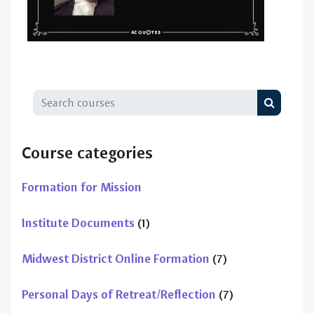
Search courses
Search c
Course categories
Formation for Mission
Institute Documents
(1)
Midwest District Online Formation
(7)
Personal Days of Retreat/Reflection
(7)
Personal Formation for New Lasallians
(3)
Formation for Formators
(1)
Formation of Accompaniers
(1)