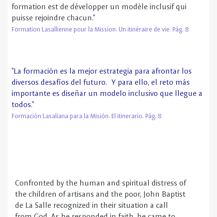
"La formación es la mejor estrategia para afrontar los
diversos desafíos del futuro. Y para ello, el reto más
importante es diseñar un modelo inclusivo que llegue a
todos."
Formación Lasaliana para la Misión. El itinerario. Pág. 8
Confronted by the human and spiritual distress of
the children of artisans and the poor, John Baptist
de La Salle recognized in their situation a call
from God. As he responded in faith, he came to
see the work of the Institute as a participation in
God’s work of salvation. The Lasallian response is
in this way a participation in the larger movement
of the coming of the reign of God, begun with the
presence and ministry of Jesus and continuing to
unfold in the ministry of the Church. This