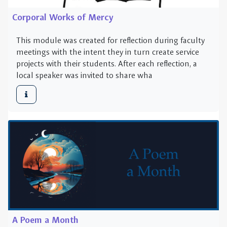
local speaker was invited to share wha
A Poem a Month
A poem a month to reflect upon. Simple. Reflect alone
or with others. It doesn’t matter. Read the poem to
yourself, read it a second time aloud. Quietly ask
yourself the question or your own quest