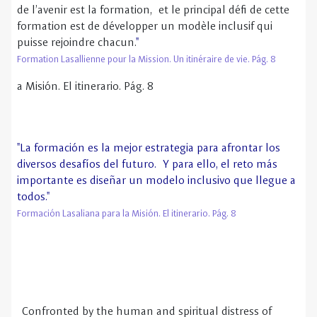
"La formación es la mejor estrategia para afrontar los
diversos desafíos del futuro. Y para ello, el reto más
importante es diseñar un modelo inclusivo que llegue a
todos."
Formación Lasaliana para la Misión. El itinerario. Pág. 8
Confronted by the human and spiritual distress of
the children of artisans and the poor, John Baptist
de La Salle recognized in their situation a call
from God. As he responded in faith, he came to
see the work of the Institute as a participation in
God’s work of salvation. The Lasallian response is
in this way a participation in the larger movement