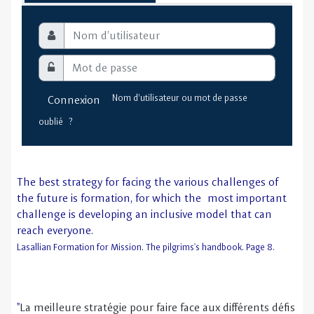
Nom d’utilisateur ou mot de passe
Connexion
1
2
3
oublié ?
The best strategy for facing the various challenges of
the future is formation, for which the
most important
challenge is developing an inclusive model that can
reach everyone.
Lasallian Formation for Mission. The pilgrims's handbook. Page 8.
"
La meilleure stratégie pour faire face aux différents défis
de l’avenir est la formation, et le principal défi de cette
formation est de développer un modèle inclusif qui
puisse rejoindre chacun.
"
Formation Lasallienne pour la Mission. Un itinéraire de vie. Pág. 8
a Misión. El itinerario. Pág. 8