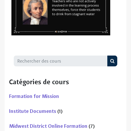
Rechercher des cours
Recherch
Catégories de cours
Formation for Mission
Institute Documents
(1)
Midwest District Online Formation
(7)
Personal Days of Retreat/Reflection
(7)
Personal Formation for New Lasallians
(3)
Formation for Formators
(1)