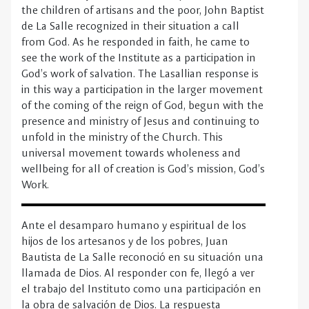
of the coming of the reign of God, begun with the
presence and ministry of Jesus and continuing to
unfold in the ministry of the Church. This
universal movement towards wholeness and
wellbeing for all of creation is God’s mission, God’s
Work.
Ante el desamparo humano y espiritual de los
hijos de los artesanos y de los pobres, Juan
Bautista de La Salle reconoció en su situación una
llamada de Dios. Al responder con fe, llegó a ver
el trabajo del Instituto como una participación en
la obra de salvación de Dios. La respuesta
lasaliana es así una participación en el
movimiento más amplio del advenimiento del
reino de Dios, iniciado con la presencia y el
ministerio de Jesús y que continúa
desarrollándose en el ministerio de la Iglesia. Este
movimiento universal hacia la plenitud y el